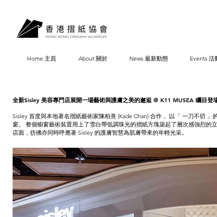
Home 主頁
About 關於
News 最新動態
Events 活
全新Sisley 美容專門店展開一場藝術與護膚之美的邂逅 @ K11 MUSEA 矚目登
Sisley 首度與本地著名摺紙藝術家陳柏熹 (Kade Chan) 合作， 以「 一刀不切
窗。 整個櫥窗藝術裝置用上了雪白帶低調珠光的摺紙方塊築起了層次感強烈的
店面，彷彿亦同時呼應著 Sisley 的護膚智慧為肌膚帶來的年輕光采。