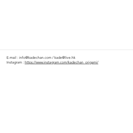
E-mail :
info@kadechan.com
/
kade@live.hk
Instagram :
https://www.instagram.com/kadechan_origami/