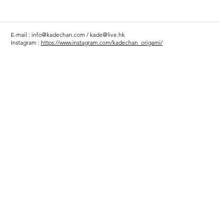
E-mail :
info@kadechan.com
/
kade@live.hk
Instagram :
https://www.instagram.com/kadechan_origami/