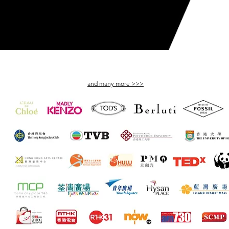
- Kade Chan
Origami Artist
摺紙藝術家
Collaborators 合作機構 :
and many more >>>